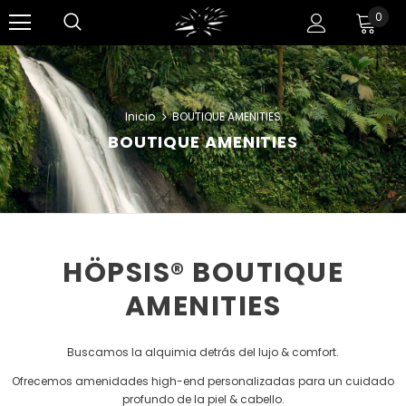
0
Inicio
BOUTIQUE AMENITIES
BOUTIQUE AMENITIES
HÖPSIS® BOUTIQUE
AMENITIES
Buscamos la alquimia detrás del lujo & comfort.
Ofrecemos amenidades high-end personalizadas para un cuidado
profundo de la piel & cabello.